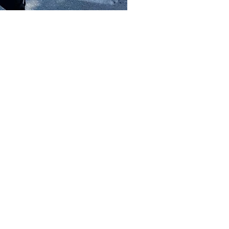
 "РНД" приняли участие в забеге
хиатр-нарколог Мингяев Бембя
танцию 10 км. Зав.ОМО Бадма-Халгаева
танцию 3 км.
жнейшим составным элементом всех