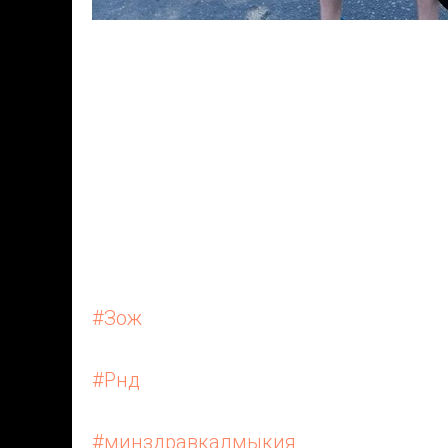
24 сентября 2023г. сотрудники БУ РК
RunUralan Калмыкия 2023. Врач-пси
Валериевич с легкостью осилил дис
Занда Владимировна пробежала дис
Здоровый образ жизни является ва
сотрудников диспансера.
#Зож
#Рнд
#минздравкалмыкия