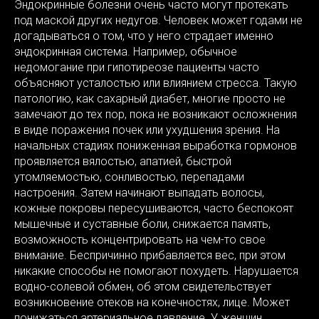
Эндокринные болезни очень часто могут протекать
под маской других недугов. Человек может годами не
догадываться о том, что у него страдает именно
эндокринная система. Например, обычное
недомогание при гипотиреозе пациенты часто
объясняют усталостью или влиянием стресса. Такую
патологию, как сахарный диабет, многие просто не
замечают до тех пор, пока не возникают осложнения
в виде поражения почек или ухудшения зрения. На
начальных стадиях пониженная выработка гормонов
проявляется вялостью, апатией, быстрой
утомляемостью, сонливостью, перепадами
настроения. Затем начинают выпадать волосы,
кожные покровы пересушиваются, часто беспокоят
мышечные и суставные боли, снижается память,
возможность концентрировать на чем-то свое
внимание. Беспричинно прибавляется вес, при этом
никакие способы не помогают похудеть. Нарушается
водно-солевой обмен, об этом свидетельствует
возникновение отеков на конечностях, лице. Может
понижаться артериальное давление. У женщин