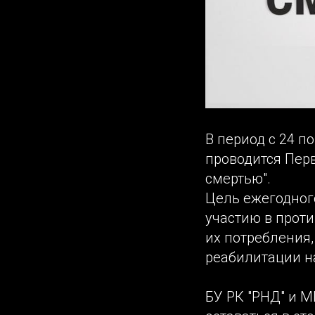
В период с 24 п
проводится Пер
смертью".
Цель ежегодног
участию в прот
их потребления
реабилитации н
БУ РК "РНД" и 