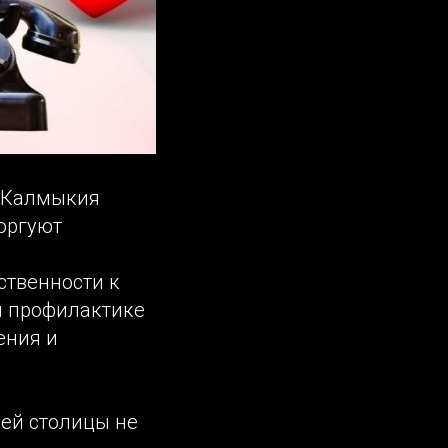
и Калмыкия
оргуют
ственности к
и профилактике
ения и
ей столицы не