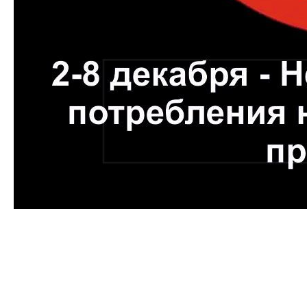
По данным официальной статистики, за годы действия
государственной политики, направленной на защиту
граждан от табачного дыма и последствий
потребления табака, распространенность курения в
стране неуклонно снижается, правда, за последние
годы наблюдается замедление темпов снижения