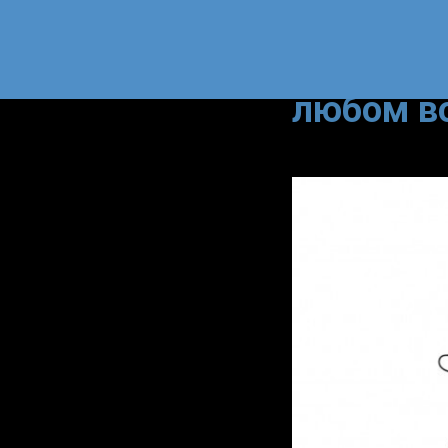
Неделя з
сохранит
любом в