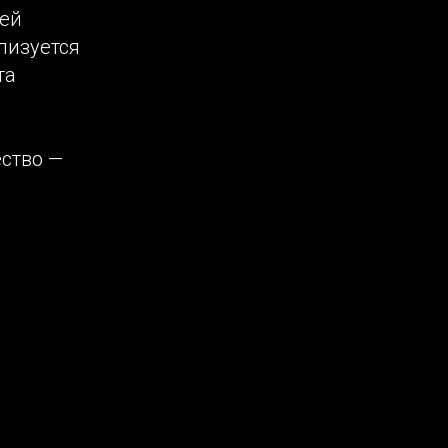
ней
лизуется
та
ество —