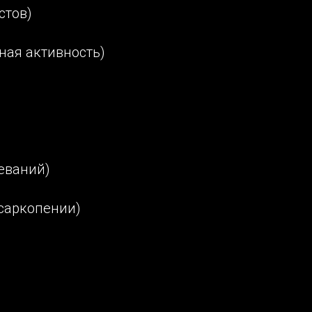
стов)
ная активность)
леваний)
 саркопении)