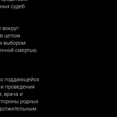
ных судеб
 вокруг:
 в целом.
ым выбором
енной смертью.
ло поддающейся
ии проведения
, врача и
стороны родных
одолжительным.