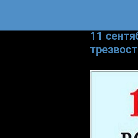
11 сентя
трезвост