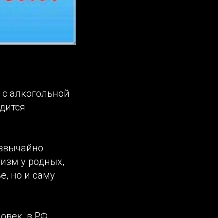
 с алкогольной
дится
езвычайно
изм у родных,
е, но и саму
овек, в РФ