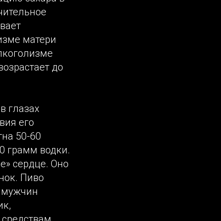
ачительное
вает
изме матери
алкоголизме
возрастает до
в глазах
вия его
на 50-60
0 грамм водки.
е» сердце. Оно
нок. Пиво
у мужчин
ик,
 средствам.