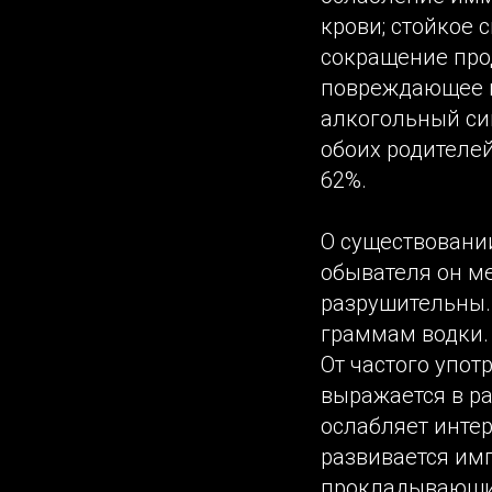
крови; стойкое
сокращение про
повреждающее в
алкогольный си
обоих родителе
62%.
О существовании
обывателя он ме
разрушительны.
граммам водки. 
От частого упот
выражается в ра
ослабляет интер
развивается имп
прокладывающий