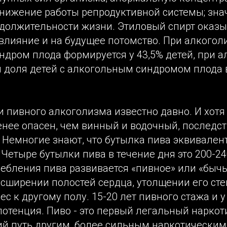
 снижение работы репродуктивной системы; зн
должительности жизни. Этиловый спирт оказы
лияние и на будущее потомство. При алкогол
ндром плода формируется у 43,5% детей, при 
й доля детей с алкогольным синдромом плода 
 пивного алкоголизма известно давно. И хотя 
нее опасен, чем винный и водочный, последст
 Немногие знают, что бутылка пива эквивалент
Четыре бутылки пива в течение дня это 200-24
ребления пива развивается «пивное» или «бычь
сширении полостей сердца, утолщении его сте
ес к другому полу. 15-20 лет пивного стажа и 
отенция. Пиво - это первый легальный наркот
 путь другим, более сильным наркотическим