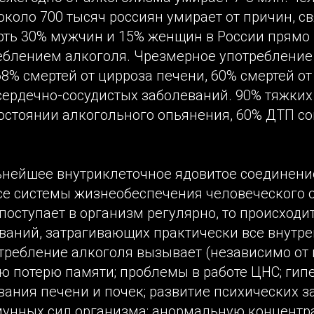
около 700 тысяч россиян умирает от причин, с
рть 30% мужчин и 15% женщин в России прямо
реблением алкоголя. Чрезмерное употребление
8% смертей от цирроза печени, 60% смертей от
 сердечно-сосудистых заболеваний. 90% тяжки
состоянии алкогольного опьянения, 60% ДТП со
ьнейшее внутриклеточное ядовитое соединени
е системы жизнеобеспечения человеческого о
поступает в организм регулярно, то происходи
ваний, затрагивающих практически все внутре
ребление алкоголя вызывает (независимо от в
ю потерю памяти; проблемы в работе ЦНС; гип
вания печени и почек; развитие психических з
унных сил организма; анормальную концентр