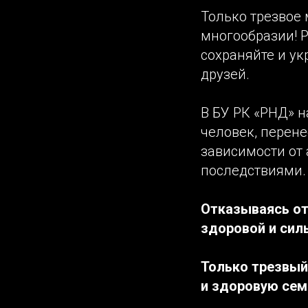
Только трезвое
многообразии! Р
сохраняйте и ук
друзей.
В БУ РК «РНД» н
человек, перен
зависимости от 
последствиями.
Отказываясь от
здоровой и силь
Только трезвый
и здоровую семь