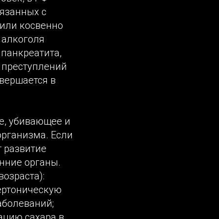
вязанных с
 или косвенно
 алкоголя
 панкреатита,
х преступлений
вершается в
е, убивающее и
рганизма. Если
т развитие
нние органы.
озраста):
ертоническую
аболеваний;
ацию сахара в