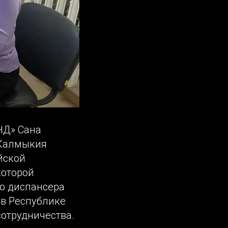
НД» Сана
 Калмыкия
йской
которой
о диспансера
 в Республике
отрудничества.