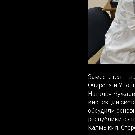
Заместитель гла
Очирова и Упол
Наталья Чужаев
инспекции сист
обсудили основ
республики с а
Калмыкия. Стор