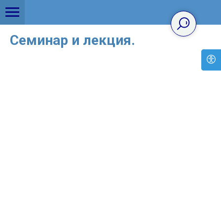
Семинар и лекция.
02.03.23г врач психиатр-нарколог Сарылов М.В
провёл семинар для медицинских работников БУ РК
"РБ им.П.П Жемчуева " на тему "Профилактика
наркомании".В этот же день была проведена лекция в
БУ РК "РПТД" врачом психиатром-наркологом
Горяевым Д.В.